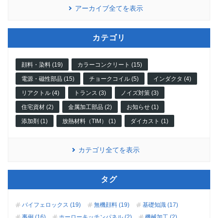
アーカイブ全てを表示
カテゴリ
顔料・染料 (19)
カラーコンクリート (15)
電源・磁性部品 (15)
チョークコイル (5)
インダクタ (4)
リアクトル (4)
トランス (3)
ノイズ対策 (3)
住宅資材 (2)
金属加工部品 (2)
お知らせ (1)
添加剤 (1)
放熱材料（TIM） (1)
ダイカスト (1)
カテゴリ全てを表示
タグ
バイフェロックス (19)
無機顔料 (19)
基礎知識 (17)
事例 (16)
ホーローキッチンパネル (2)
機械加工 (2)