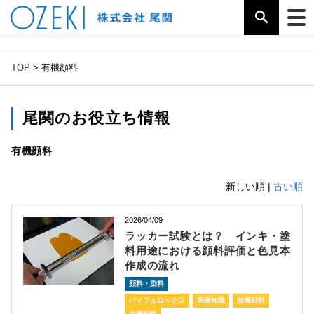
%{FACEBOOKSCRIPT}%
TOP
> 有機顔料
尾関のお役立ち情報
有機顔料
新しい順 |
古い順
2026/04/09
ラッカー試験とは？ インキ・塗
料用途における顔料評価と色見本
作成の流れ
顔料・染料
バイフェロックス
基礎知識
無機顔料