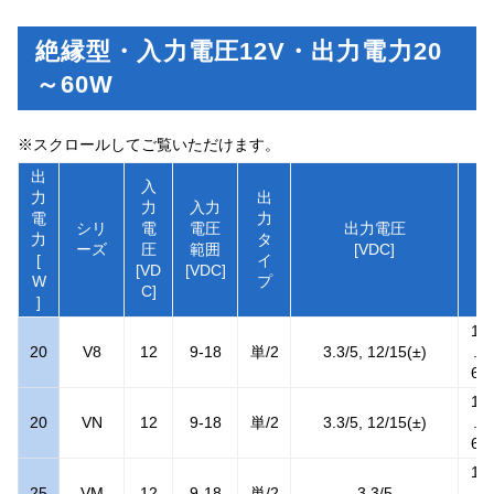
絶縁型・入力電圧12V・出力電力20
～60W
※スクロールしてご覧いただけます。
出
入
力
出
力
入力
電
力
絶
シリ
電
電圧
出力電圧
力
タ
耐
ーズ
圧
範囲
[VDC]
[
イ
[k
[VD
[VDC]
W
プ
C]
]
1
20
V8
12
9-18
単/2
3.3/5, 12/15(±)
.
6
1
20
VN
12
9-18
単/2
3.3/5, 12/15(±)
.
6
1
25
VM
12
9-18
単/2
3.3/5
.