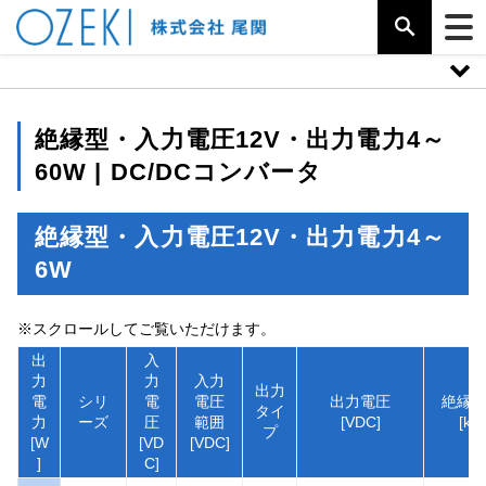
絶縁型・入力電圧12V・出力電力4～
60W | DC/DCコンバータ
絶縁型・入力電圧12V・出力電力4～
6W
※スクロールしてご覧いただけます。
出
入
力
力
入力
出力
電
シリ
電
電圧
出力電圧
絶縁
タイ
力
ーズ
圧
範囲
[VDC]
[kV]
プ
[W
[VD
[VDC]
]
C]