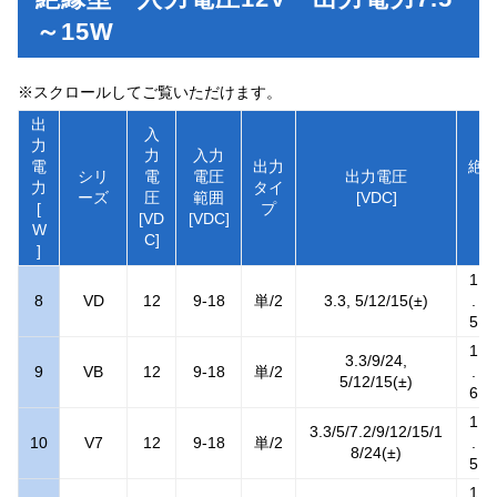
～15W
※スクロールしてご覧いただけます。
出
入
力
力
入力
電
出力
絶
シリ
電
電圧
出力電圧
力
タイ
ーズ
圧
範囲
[VDC]
[
プ
[k
[VD
[VDC]
W
C]
]
1
8
VD
12
9-18
単/2
3.3, 5/12/15(±)
.
5
1
3.3/9/24,
9
VB
12
9-18
単/2
.
5/12/15(±)
6
1
3.3/5/7.2/9/12/15/1
10
V7
12
9-18
単/2
.
8/24(±)
5
1