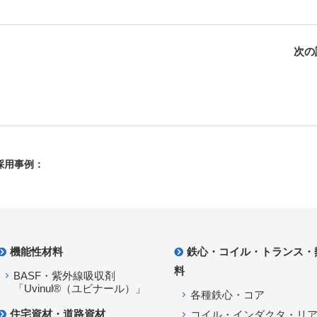
次の
採用事例：
機能性材料
鉄心・コイル・トランス・
料
BASF・紫外線吸収剤
「Uvinul®（ユビナール）」
各種鉄心・コア
住宅資材・道路資材
コイル・インダクタ・リ