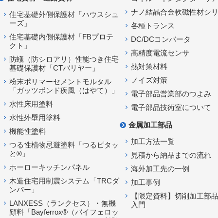
ナノ結晶合金軟磁性材シ
住宅基礎外側保護材「ハウスシュ
ーズ」
各種トランス
住宅基礎内側保護材「FBプロテ
DC/DCコンバータ
クト」
高精度電流センサ
防蟻（防シロアリ）性能つき住宅
熱対策材料
基礎保護材「CTバリヤー」
ノイズ対策
粉末ポリマーセメントモルタル
「ガッツボンド疾風（はやて）」
電子部品営業部のつよみ
水性床用塗料
電子部品技術室について
水性外壁用塗料
金属加工部品
機能性塗料
加工方法一覧
つる性植物忌避塗料「つるピタッ
と®」
見積から納品までの流れ
ホーローキッチンパネル
海外加工先の一例
木造住宅用制震システム「TRCダ
加工事例
ンパー」
【限定資料】切削加工部品
LANXESS（ランクセス）・無機
入門
顔料「Bayferrox®（バイフェロッ