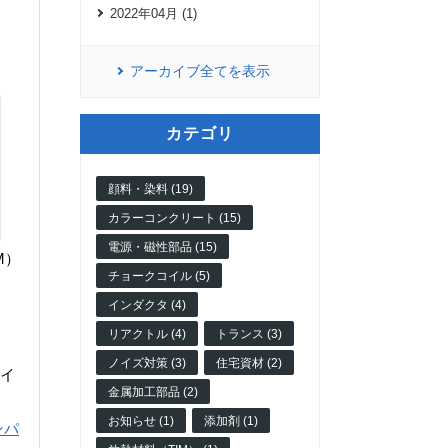
2022年04月 (1)
アーカイブ全てを表示
カテゴリ
顔料・染料 (19)
カラーコンクリート (15)
電源・磁性部品 (15)
M）
チョークコイル (5)
インダクタ (4)
リアクトル (4)
トランス (3)
ノイズ対策 (3)
住宅資材 (2)
ワイ
金属加工部品 (2)
お知らせ (1)
添加剤 (1)
ンパ