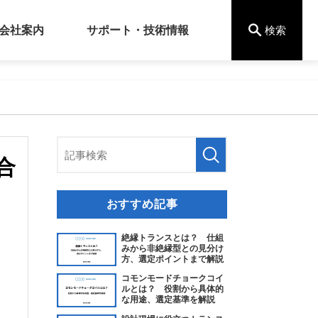
会社案内
サポート・技術情報
検索
合
おすすめ記事
絶縁トランスとは？ 仕組
みから非絶縁型との見分け
方、選定ポイントまで解説
コモンモードチョークコイ
ルとは？ 役割から具体的
な用途、選定基準を解説