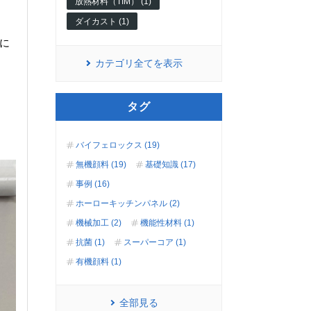
放熱材料（TIM） (1)
ダイカスト (1)
に
カテゴリ全てを表示
タグ
バイフェロックス (19)
無機顔料 (19)
基礎知識 (17)
事例 (16)
ホーローキッチンパネル (2)
機械加工 (2)
機能性材料 (1)
抗菌 (1)
スーパーコア (1)
有機顔料 (1)
全部見る